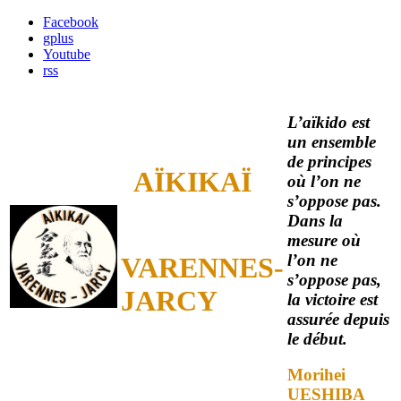
Facebook
gplus
Youtube
rss
L’aïkido est
un ensemble
de principes
AÏKIKAÏ
où l’on ne
s’oppose pas.
Dans la
mesure où
l’on ne
VARENNES-
s’oppose pas,
JARCY
la victoire est
assurée depuis
le début.
Morihei
UESHIBA