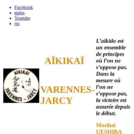
Facebook
gplus
Youtube
rss
L’aïkido est
un ensemble
de principes
AÏKIKAÏ
où l’on ne
s’oppose pas.
Dans la
mesure où
l’on ne
VARENNES-
s’oppose pas,
JARCY
la victoire est
assurée depuis
le début.
Morihei
UESHIBA