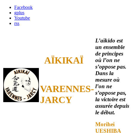
Facebook
gplus
Youtube
rss
L’aïkido est
un ensemble
de principes
AÏKIKAÏ
où l’on ne
s’oppose pas.
Dans la
mesure où
l’on ne
VARENNES-
s’oppose pas,
JARCY
la victoire est
assurée depuis
le début.
Morihei
UESHIBA