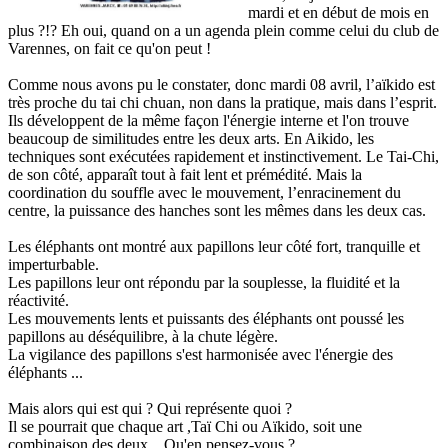
mardi et en début de mois en
plus ?!? Eh oui, quand on a un agenda plein comme celui du club de
Varennes, on fait ce qu'on peut !
Comme nous avons pu le constater, donc mardi 08 avril, l’aïkido est
très proche du tai chi chuan, non dans la pratique, mais dans l’esprit.
Ils développent de la même façon l'énergie interne et l'on trouve
beaucoup de similitudes entre les deux arts. En Aikido, les
techniques sont exécutées rapidement et instinctivement. Le Tai-Chi,
de son côté, apparaît tout à fait lent et prémédité. Mais la
coordination du souffle avec le mouvement, l’enracinement du
centre, la puissance des hanches sont les mêmes dans les deux cas.
Les éléphants ont montré aux papillons leur côté fort, tranquille et
imperturbable.
Les papillons leur ont répondu par la souplesse, la fluidité et la
réactivité.
Les mouvements lents et puissants des éléphants ont poussé les
papillons au déséquilibre, à la chute légère.
La vigilance des papillons s'est harmonisée avec l'énergie des
éléphants ...
Mais alors qui est qui ? Qui représente quoi ?
Il se pourrait que chaque art ,Taï Chi ou Aïkido, soit une
combinaison des deux... Qu'en pensez-vous ?