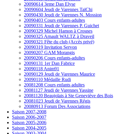
20090614 3eme Dan Elyse
20090604 Jeudi de Varennes TaïChi
20090430 Jeudi de Varennes N. Mossion
20090403 Cours enfants-adultes
20090331 Jeudi de Varennes P. Guichet
20090329 Michel Hamon à Crosnes
20090325 Arnault WALTZ à Draveil
20090321 Fête du club (Accès privé)
20090319 Invitation Servon
20090207 GAM Morangis
20090206 Cours enfants-adultes
20090131 1er Dan Fabrice
20090118 Anim91
20090129 Jeudi de Varennes Maurice
20090110 Médaille Rudi
20081208 Cours enfants adultes
20081127 Jeudi de Varennes Yassine
20081120 Beaujolais à Ste Geneviève des Bois
20081023 Jeudi de Varennes Régis
20080913 Forum Des Associations
Saison 2007-2008
Saison 2006-2007
Saison 2005-2006
Saison 2004-2005
Saison 2003-2004