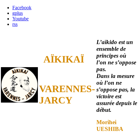
Facebook
gplus
Youtube
rss
L’aïkido est un
ensemble de
principes où
AÏKIKAÏ
l’on ne s’oppose
pas.
Dans la mesure
où l’on ne
VARENNES-
s’oppose pas, la
victoire est
JARCY
assurée depuis le
début.
Morihei
UESHIBA