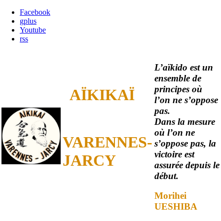
Facebook
gplus
Youtube
rss
L’aïkido est un
ensemble de
principes où
AÏKIKAÏ
l’on ne s’oppose
pas.
Dans la mesure
où l’on ne
VARENNES-
s’oppose pas, la
victoire est
JARCY
assurée depuis le
début.
Morihei
UESHIBA