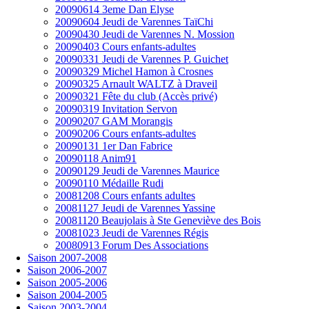
20090614 3eme Dan Elyse
20090604 Jeudi de Varennes TaïChi
20090430 Jeudi de Varennes N. Mossion
20090403 Cours enfants-adultes
20090331 Jeudi de Varennes P. Guichet
20090329 Michel Hamon à Crosnes
20090325 Arnault WALTZ à Draveil
20090321 Fête du club (Accès privé)
20090319 Invitation Servon
20090207 GAM Morangis
20090206 Cours enfants-adultes
20090131 1er Dan Fabrice
20090118 Anim91
20090129 Jeudi de Varennes Maurice
20090110 Médaille Rudi
20081208 Cours enfants adultes
20081127 Jeudi de Varennes Yassine
20081120 Beaujolais à Ste Geneviève des Bois
20081023 Jeudi de Varennes Régis
20080913 Forum Des Associations
Saison 2007-2008
Saison 2006-2007
Saison 2005-2006
Saison 2004-2005
Saison 2003-2004