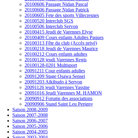
20100606 Passage Nidan Pascal
20100606 Passage Nidan Patrick
20100605 Fete des sports Villecresnes
20100520 Interclub SGS
20100506 Interclub Servon
20100415 Jeudi de Varennes Elyse
20100409 Cours enfants Adultes Paques
20100313 Fête du club (Accès privé)
20100218 Jeudi de Varennes Maurice
20100212 Cours enfants adultes
20100128 jeudi Varennes Regis
20100128-0201 Multisport
20091211 Cour enfants adultes
20091209 Stage Osawa Sensei
20091203 Aïkibudo à Servon
20091126 jeudi Varennes Yassine
20091016 Jeudi Varennes M. HAMON
20090912 Forums des associations
20090906 Stand Saint Leu Perigny
Saison 2008-2009
Saison 2007-2008
Saison 2006-2007
Saison 2005-2006
Saison 2004-2005
Saison 2003-2004