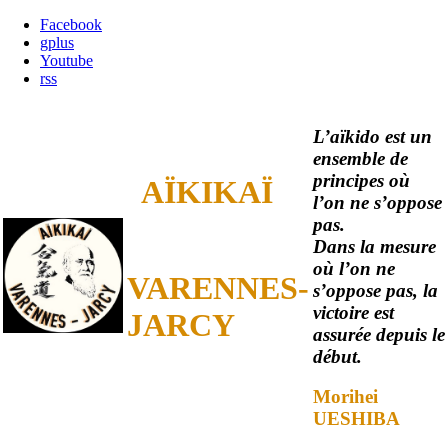
Facebook
gplus
Youtube
rss
L’aïkido est un
ensemble de
principes où
AÏKIKAÏ
l’on ne s’oppose
pas.
Dans la mesure
où l’on ne
VARENNES-
s’oppose pas, la
victoire est
JARCY
assurée depuis le
début.
Morihei
UESHIBA