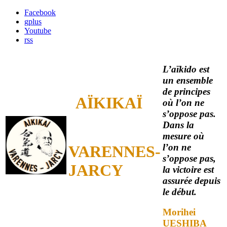
Facebook
gplus
Youtube
rss
L’aïkido est
un ensemble
de principes
AÏKIKAÏ
où l’on ne
s’oppose pas.
Dans la
mesure où
l’on ne
VARENNES-
s’oppose pas,
JARCY
la victoire est
assurée depuis
le début.
Morihei
UESHIBA