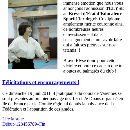
immense émotion que nous vous
annonçons l'admission d'
ELYSE
au
Brevet d’Etat d’Educateur
Sportif 1er degré
. Ce diplôme
amplement mérité couronne ainsi
de nombreuses heures
d'investissement dans
l'enseignement et un savoir faire
qui a fait ses preuves sur nos
tatamis !!
Bravo Elyse donc pour cette
victoire et pour ce cadeau que tu
ajoutes au palmarès du club !
Félicitations et encouragements !
Ce dimanche 19 juin 2011, 4 pratiquants du cours de Varennes se
sont présentés au premier passage des 1er et 2e Duans organisé en
Ile de France par le Comité régional depuis la naissance de la
Fédération et l'apparition de ces grades.
Lire la suite
Début
«
1
2
3
4
5
6
7
8
9
»
Fin