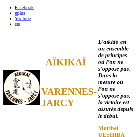
Facebook
gplus
Youtube
rss
L’aïkido est
un ensemble
de principes
AÏKIKAÏ
où l’on ne
s’oppose pas.
Dans la
mesure où
l’on ne
VARENNES-
s’oppose pas,
JARCY
la victoire est
assurée depuis
le début.
Morihei
UESHIBA