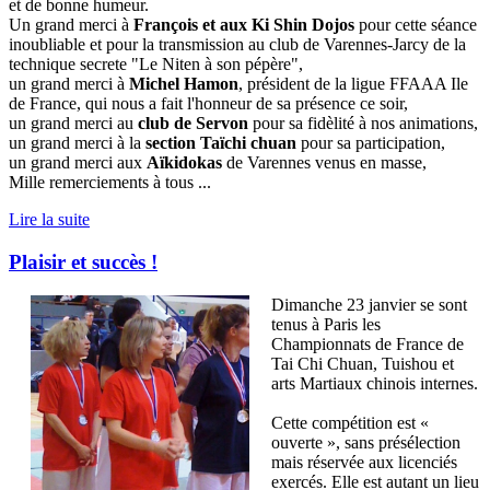
et de bonne humeur.
Un grand merci à
François et aux Ki Shin Dojos
pour cette séance
inoubliable et pour la transmission au club de Varennes-Jarcy de la
technique secrete "Le Niten à son pépère",
un grand merci à
Michel Hamon
, président de la ligue FFAAA Ile
de France, qui nous a fait l'honneur de sa présence ce soir,
un grand merci au
club de Servon
pour sa fidèlité à nos animations,
un grand merci à la
section Taïchi chuan
pour sa participation,
un grand merci aux
Aïkidokas
de Varennes venus en masse,
Mille remerciements à tous ...
Lire la suite
Plaisir et succès !
Dimanche 23 janvier se sont
tenus à Paris les
Championnats de France de
Tai Chi Chuan, Tuishou et
arts Martiaux chinois internes.
Cette compétition est «
ouverte », sans présélection
mais réservée aux licenciés
exercés. Elle est autant un lieu