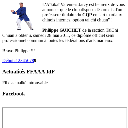
L'Aïkikaï Varennes-Jarcy est heureux de vous
annoncer que le club dispose désormais d'un
professeur titulaire du
CQP
en "art martiaux
chinois internes, option tai chi chuan" !
Philippe GUICHET
de la section TaïChi
Chuan a obtenu, samedi 28 mai 2011, ce diplôme officiel semi-
professionnel commun à toutes les fédérations d'arts martiaux.
Bravo Philippe !!!
Début
«
1
2
3
4
5
6
7
8
9
Actualités
FFAAA IdF
Fil d'actualité introuvable
Facebook